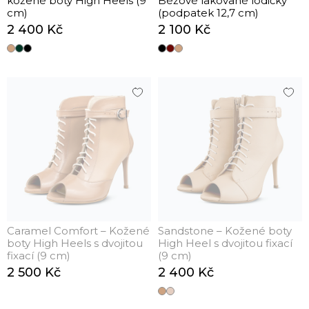
kožené boty High Heels (9
Béžové lakované lodičky
cm)
(podpatek 12,7 cm)
2 400 Kč
2 100 Kč
Caramel Comfort – Kožené
Sandstone – Kožené boty
boty High Heels s dvojitou
High Heel s dvojitou fixací
fixací (9 cm)
(9 cm)
2 500 Kč
2 400 Kč