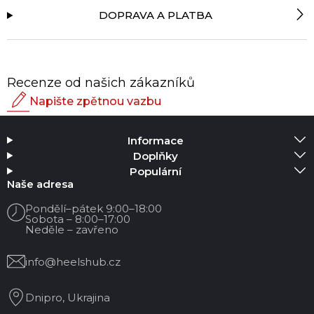
DOPRAVA A PLATBA
Recenze od našich zákazníků
Napište zpětnou vazbu
Hodnocení
Informace
Přidat média
Doplňky
Populární
Vaše jméno
Naše adresa
Pondělí–pátek 9:00–18:00
Sobota – 8:00–17:00
Váš email
Neděle – zavřeno
info@heelshub.cz
Název recenze
Dnipro, Ukrajina
Vaše zpětná vazba: