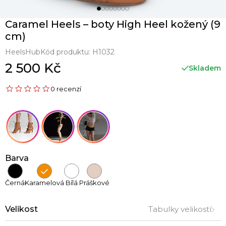
Caramel Heels – boty High Heel kožený (9
cm)
HeelsHub
Kód produktu:
H1032
2 500 Kč
Skladem
0 recenzí
Barva
Černá
Karamelová
Bílá
Práškové
Velikost
Tabulky velikostí