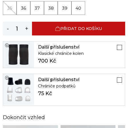
35
36
37
38
39
40
-
+
PŘIDAT DO KOŠÍKU
Další příslušenství
Klasické chrániče kolen
700 Kč
Další příslušenství
Chrániče podpatků
75 Kč
Dokončit vzhled