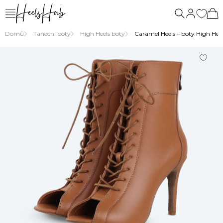
Domů
Tanecní boty
High Heels boty
Caramel Heels – boty High Hee