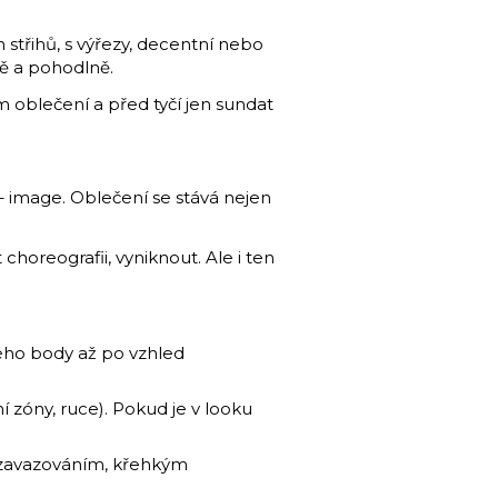
střihů, s výřezy, decentní nebo
tě a pohodlně.
m oblečení a před tyčí jen sundat
 – image. Oblečení se stává nejen
horeografii, vyniknout. Ale i ten
kého body až po vzhled
 zóny, ruce). Pokud je v looku
ým zavazováním, křehkým