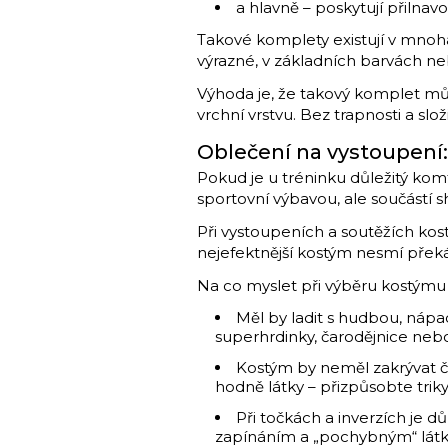
a hlavně – poskytují přilnavos
Takové komplety existují v mnoha
výrazné, v základních barvách neb
Výhoda je, že takový komplet můž
vrchní vrstvu. Bez trapnosti a slo
Oblečení na vystoupení:
Pokud je u tréninku důležitý komf
sportovní výbavou, ale součástí s
Při vystoupeních a soutěžích kost
nejefektnější kostým nesmí překá
Na co myslet při výběru kostýmu
Měl by ladit s hudbou, nápa
superhrdinky, čarodějnice nebo
Kostým by neměl zakrývat čá
hodně látky – přizpůsobte trik
Při točkách a inverzích je d
zapínáním a „pochybným“ lát