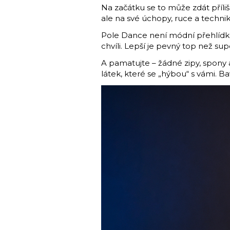
Na začátku se to může zdát příliš 
ale na své úchopy, ruce a technik
Pole Dance není módní přehlídka.
chvíli. Lepší je pevný top než su
A pamatujte – žádné zipy, spony 
látek, které se „hýbou“ s vámi.