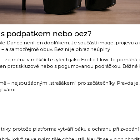
– s podpatkem nebo bez?
ole Dance není jen doplňkem. Je součástí image, projevu a
 – a samozřejmě obuv. Bez ní je obraz neúplný.
– zejména v měkčích stylech jako Exotic Flow. To pomáhá c
e jen protiskluzové nebo s pogumovanou podrážkou. Běžn
ě – nejsou žádným „strašákem“ pro začátečníky. Pravda je, ž
í vám:
 triky, protože platforma vytváří páku a ochranu při zvedání 
hdy, když se ve svém těle cítíte jistě. Naučit se v nich chod