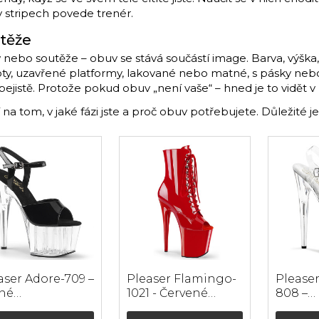
k v stripech povede trenér.
utěže
 nebo soutěže – obuv se stává součástí image. Barva, výška,
oty, uzavřené platformy, lakované nebo matné, s pásky nebo 
sebejistě. Protože pokud obuv „není vaše“ – hned je to vidět v
 na tom, v jaké fázi jste a proč obuv potřebujete. Důležité j
aser Adore-709 –
Pleaser Flamingo-
Please
né
1021 - Červené
808 –
ované/průhledn
lakované
Průhle