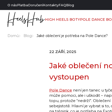
O nás
Platba
Doručení
Kontakty
FAQ
Blog
HIGH HEELS BOTY
POLE DANCE BO
Domů
Blog
Jaké oblečení je potřeba na Pole Dance?
22 ZÁŘÍ, 2025
Jaké oblečení no
vystoupen
Pole Dance
není jen tanec u tyče
může pomoci, ale i uškodit – např
topu, protože “nedrží”. Oblečení n
sebejistotě. Hlavní je vybrat si t
na trénink, co je potřeba na Exot