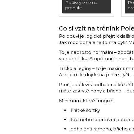
(podpatek 17,8 cm)
é s
Podívejte se na
Po
kol
produkt
pr
(po
Co si vzít na trénink Pol
Po obuvi je logické přejít k další
Jak moc odhalené to má být? Může
To je naprosto normální – zpočátk
volném tílku. A upřímně – není to
Tričko a legíny – to je maximum n
Ale jakmile dojde na práci s tyčí
Proč je důležitá odhalená kůže? Po
máte zakryté nohy a břicho – bud
Minimum, které funguje:
krátké šortky
top nebo sportovní podprsen
odhalená ramena, břicho a č