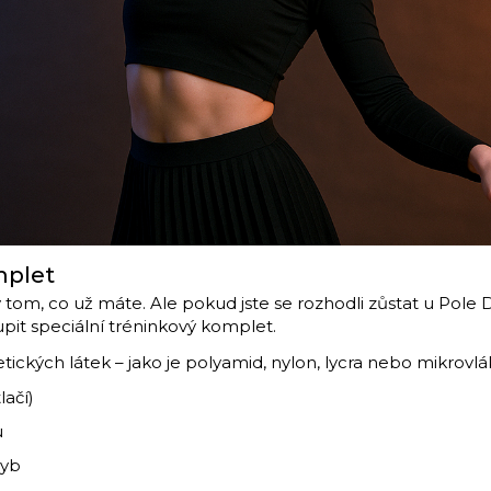
mplet
 v tom, co už máte. Ale pokud jste se rozhodli zůstat u Pole
upit speciální tréninkový komplet.
etických látek – jako je polyamid, nylon, lycra nebo mikrovlá
lačí)
u
hyb