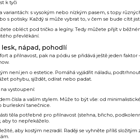
t k tyči
 variantách: s vysokým nebo nízkým pasem, s topy různých 
o s potisky. Každý si může vybrat to, v čem se bude cítit jis
ete obléct pod tričko a legíny. Tedy můžete přijít v běžné
žitého převlékání.
 lesk, nápad, pohodlí
ort a přilnavost, pak na pódiu se přidává ještě jeden faktor
how.
ým není jen o estetice. Pomáhá vyjádřit náladu, podtrhnout c
žet pohybu, sjíždět, odírat nebo padat.
 na vystoupení:
dem čísla a vaším stylem. Může to být vše: od minimalistic
 burleskní tanečnice.
sti těla potřebné pro přilnavost (stehna, břicho, podkolenní
y, aby to nepřekáželo.
ůležité, aby kostým nezradil. Raději se vyhněte příliš složit
kám.