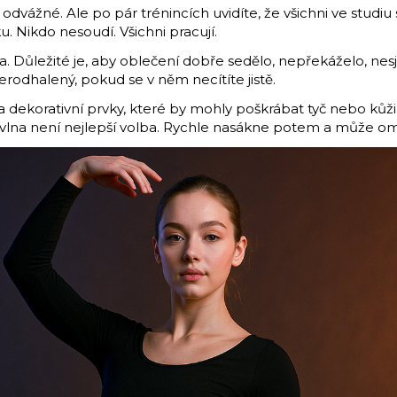
odvážné. Ale po pár trénincích uvidíte, že všichni ve studiu 
u. Nikdo nesoudí. Všichni pracují.
 Důležité je, aby oblečení dobře sedělo, nepřekáželo, nesjí
perodhalený, pokud se v něm necítíte jistě.
a dekorativní prvky, které by mohly poškrábat tyč nebo kůži
 Bavlna není nejlepší volba. Rychle nasákne potem a může 