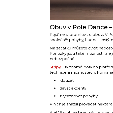
Obuv v Pole Dance 
Pojďme si promluvit o obuvi. V P
společně: pohyby, hudba, kostým
Na začátku můžete cvičit naboso 
Ponožky jsou také možností, al
nebezpečné.
Stripy
– ty známé boty na platform
technice a možnostech. Pomáhaj
klouzat
dávat akcenty
zvýrazňovat pohyby
V nich je snazší provádět některé
Ale! Obout byste je měli teprve te