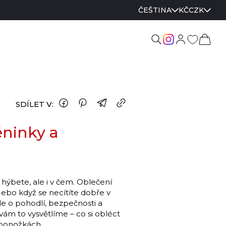
ČEŠTINA
KČ
CZK
SDÍLET V:
éninky a
e hýbete, ale i v čem. Oblečení
Nebo když se necítíte dobře v
ale o pohodlí, bezpečnosti a
 vám to vysvětlíme – co si obléct
v ponožkách.