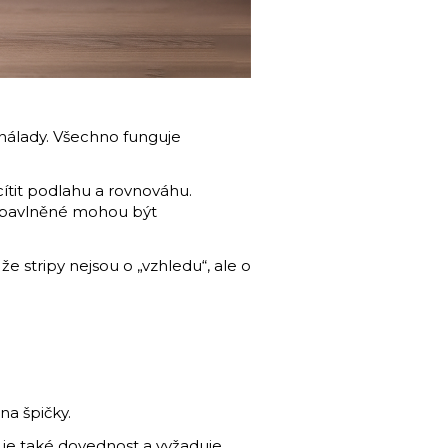
 nálady. Všechno funguje
ítit podlahu a rovnováhu.
é bavlněné mohou být
e stripy nejsou o „vzhledu“, ale o
na špičky.
it je také dovednost a vyžaduje