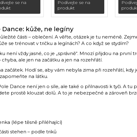
andály s páskem
kotníkové boty
né san
dívejte se na
Podívejte se na
Podívej
em kotníku
(podpatek 20 cm)
(podpa
odukt
produkt
produk
dpatek 17.8 cm)
e Dance: kůže, ne legíny
 důležité části – oblečení. A věřte, otázek je tu neméně. Zej
 se trénovat v tričku a legínách? A co když se stydím?
u není vždy jasné, co je „správně“. Mnozí přijdou na první t
 chyba, ale jen na začátku a jen na rozehřátí.
a začátek. Hodí se, aby vám nebyla zima při rozehřátí, kdy je
 – zapomeňte na látku.
le Dance není jen o síle, ale také o přilnavosti k tyči. A t
ete prostě klouzat dolů. A to je nebezpečné a zároveň brzd
ka (lépe těsně přiléhající)
ásti stehen – podle triků