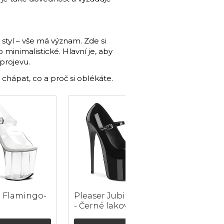
 styl – vše má význam. Zde si
minimalistické. Hlavní je, aby
 projevu.
e chápat, co a proč si oblékáte.
r Flamingo-
Pleaser Jubilant-28
- Černé lakované
dné/průhled
lodičky (podpatek