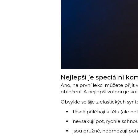
Nejlepší je speciální ko
Ano, na první lekci můžete přijít
oblečení. A nejlepší volbou je ko
Obvykle se šije z elastických synt
těsně přiléhají k tělu (ale net
nevsakují pot, rychle schno
jsou pružné, neomezují po