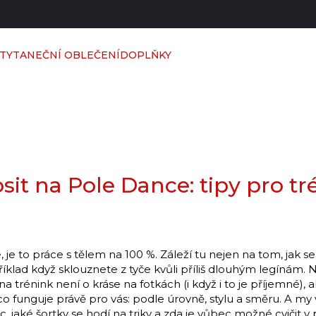
TY
TANEČNÍ OBLEČENÍ
DOPLŇKY
sit na Pole Dance: tipy pro tr
, je to práce s tělem na 100 %. Záleží tu nejen na tom, jak s
íklad když sklouznete z tyče kvůli příliš dlouhým legínám. 
a trénink není o kráse na fotkách (i když i to je příjemné), 
o, co funguje právě pro vás: podle úrovně, stylu a směru. A my
ic, jaké šortky se hodí na triky a zda je vůbec možné cvičit 