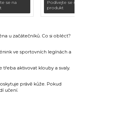
dály
18 cm)
te se na
Podívejte se na
tek 20 cm)
t
produkt
ména u začátečníků. Co si obléct?
rénink ve sportovních legínách a
 třeba aktivovat klouby a svaly.
u poskytuje právě kůže. Pokud
í učení.