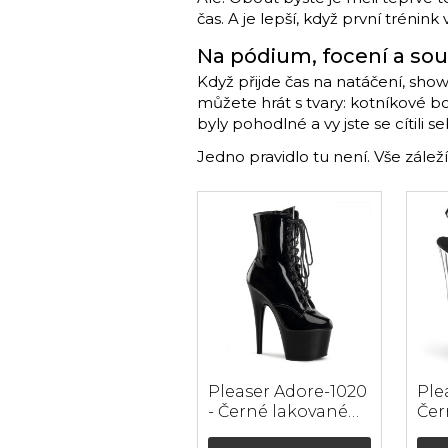
čas. A je lepší, když první trénin
Na pódium, focení a so
Když přijde čas na natáčení, show
můžete hrát s tvary: kotníkové b
byly pohodlné a vy jste se cítili 
Jedno pravidlo tu není. Vše záleží
Pleaser Adore-1020
Ple
- Černé lakované
Čer
kotníkové boty
lak