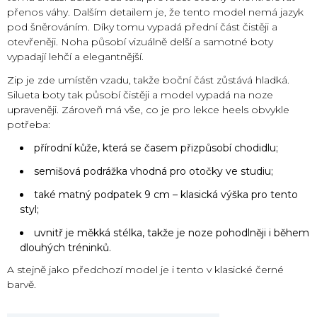
přenos váhy. Dalším detailem je, že tento model nemá jazyk
pod šněrováním. Díky tomu vypadá přední část čistěji a
otevřeněji. Noha působí vizuálně delší a samotné boty
vypadají lehčí a elegantnější.
Zip je zde umístěn vzadu, takže boční část zůstává hladká.
Silueta boty tak působí čistěji a model vypadá na noze
upraveněji. Zároveň má vše, co je pro lekce heels obvykle
potřeba:
přírodní kůže, která se časem přizpůsobí chodidlu;
semišová podrážka vhodná pro otočky ve studiu;
také matný podpatek 9 cm – klasická výška pro tento
styl;
uvnitř je měkká stélka, takže je noze pohodlněji i během
dlouhých tréninků.
A stejně jako předchozí model je i tento v klasické černé
barvě.