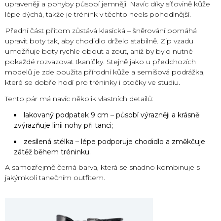
upraveněji a pohyby působí jemněji. Navíc díky síťovině kůže
lépe dýchá, takže je trénink v těchto heels pohodlnější.
Přední část přitom zůstává klasická – šněrování pomáhá
upravit boty tak, aby chodidlo drželo stabilně. Zip vzadu
umožňuje boty rychle obout a zout, aniž by bylo nutné
pokaždé rozvazovat tkaničky. Stejně jako u předchozích
modelů je zde použita přírodní kůže a semišová podrážka,
které se dobře hodí pro tréninky i otočky ve studiu.
Tento pár má navíc několik vlastních detailů:
lakovaný podpatek 9 cm – působí výrazněji a krásně
zvýrazňuje linii nohy při tanci;
zesílená stélka – lépe podporuje chodidlo a změkčuje
zátěž během tréninku.
A samozřejmě černá barva, která se snadno kombinuje s
jakýmkoli tanečním outfitem.