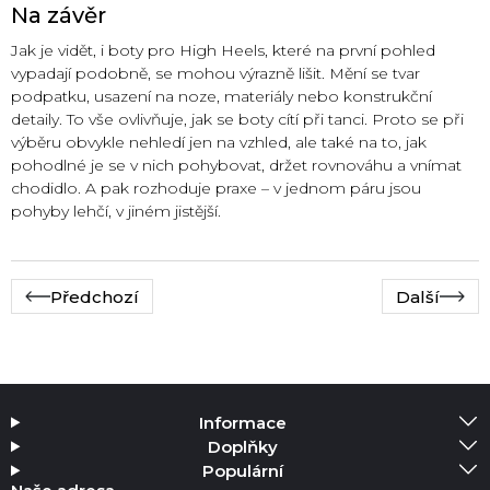
Na závěr
Jak je vidět, i boty pro High Heels, které na první pohled
vypadají podobně, se mohou výrazně lišit. Mění se tvar
podpatku, usazení na noze, materiály nebo konstrukční
detaily. To vše ovlivňuje, jak se boty cítí při tanci. Proto se při
výběru obvykle nehledí jen na vzhled, ale také na to, jak
pohodlné je se v nich pohybovat, držet rovnováhu a vnímat
chodidlo. A pak rozhoduje praxe – v jednom páru jsou
pohyby lehčí, v jiném jistější.
Předchozí
Další
Informace
Doplňky
Populární