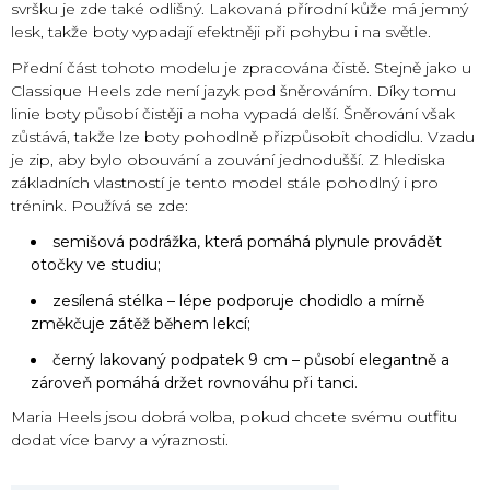
svršku je zde také odlišný. Lakovaná přírodní kůže má jemný
lesk, takže boty vypadají efektněji při pohybu i na světle.
Přední část tohoto modelu je zpracována čistě. Stejně jako u
Classique Heels zde není jazyk pod šněrováním. Díky tomu
linie boty působí čistěji a noha vypadá delší. Šněrování však
zůstává, takže lze boty pohodlně přizpůsobit chodidlu. Vzadu
je zip, aby bylo obouvání a zouvání jednodušší. Z hlediska
základních vlastností je tento model stále pohodlný i pro
trénink. Používá se zde:
semišová podrážka, která pomáhá plynule provádět
otočky ve studiu;
zesílená stélka – lépe podporuje chodidlo a mírně
změkčuje zátěž během lekcí;
černý lakovaný podpatek 9 cm – působí elegantně a
zároveň pomáhá držet rovnováhu při tanci.
Maria Heels jsou dobrá volba, pokud chcete svému outfitu
dodat více barvy a výraznosti.