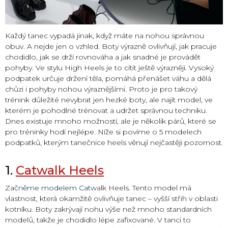
Každý tanec vypadá jinak, když máte na nohou správnou
obuv. A nejde jen o vzhled. Boty výrazně ovlivňují, jak pracuje
chodidlo, jak se drží rovnováha a jak snadné je provádět
pohyby. Ve stylu High Heels je to cítit ještě výrazněji. Vysoký
podpatek určuje držení těla, pomáhá přenášet váhu a dělá
chůzi i pohyby nohou výraznějšími. Proto je pro takový
trénink důležité nevybrat jen hezké boty, ale najít model, ve
kterém je pohodlné trénovat a udržet správnou techniku.
Dnes existuje mnoho možností, ale je několik párů, které se
pro tréninky hodí nejlépe. Níže si povíme o 5 modelech
podpatků, kterým tanečnice heels věnují nejčastěji pozornost.
1.
Catwalk Heels
Začněme modelem Catwalk Heels. Tento model má
vlastnost, která okamžitě ovlivňuje tanec – vyšší střih v oblasti
kotníku. Boty zakrývají nohu výše než mnoho standardních
modelů, takže je chodidlo lépe zafixované. V tanci to