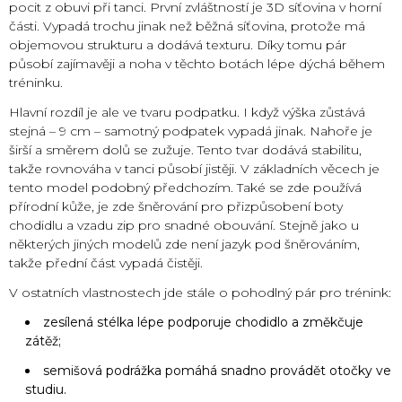
pocit z obuvi při tanci. První zvláštností je 3D síťovina v horní
části. Vypadá trochu jinak než běžná síťovina, protože má
objemovou strukturu a dodává texturu. Díky tomu pár
působí zajímavěji a noha v těchto botách lépe dýchá během
tréninku.
Hlavní rozdíl je ale ve tvaru podpatku. I když výška zůstává
stejná – 9 cm – samotný podpatek vypadá jinak. Nahoře je
širší a směrem dolů se zužuje. Tento tvar dodává stabilitu,
takže rovnováha v tanci působí jistěji. V základních věcech je
tento model podobný předchozím. Také se zde používá
přírodní kůže, je zde šněrování pro přizpůsobení boty
chodidlu a vzadu zip pro snadné obouvání. Stejně jako u
některých jiných modelů zde není jazyk pod šněrováním,
takže přední část vypadá čistěji.
V ostatních vlastnostech jde stále o pohodlný pár pro trénink:
zesílená stélka lépe podporuje chodidlo a změkčuje
zátěž;
semišová podrážka pomáhá snadno provádět otočky ve
studiu.