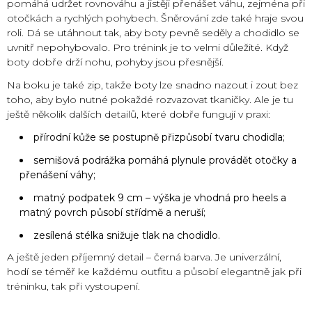
pomáhá udržet rovnováhu a jistěji přenášet váhu, zejména při
otočkách a rychlých pohybech. Šněrování zde také hraje svou
roli. Dá se utáhnout tak, aby boty pevně seděly a chodidlo se
uvnitř nepohybovalo. Pro trénink je to velmi důležité. Když
boty dobře drží nohu, pohyby jsou přesnější.
Na boku je také zip, takže boty lze snadno nazout i zout bez
toho, aby bylo nutné pokaždé rozvazovat tkaničky. Ale je tu
ještě několik dalších detailů, které dobře fungují v praxi:
přírodní kůže se postupně přizpůsobí tvaru chodidla;
semišová podrážka pomáhá plynule provádět otočky a
přenášení váhy;
matný podpatek 9 cm – výška je vhodná pro heels a
matný povrch působí střídmě a neruší;
zesílená stélka snižuje tlak na chodidlo.
A ještě jeden příjemný detail – černá barva. Je univerzální,
hodí se téměř ke každému outfitu a působí elegantně jak při
tréninku, tak při vystoupení.