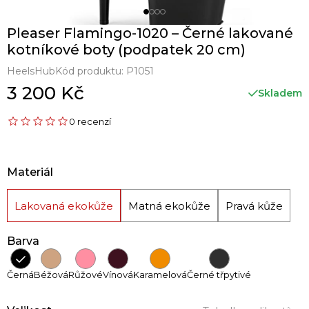
Pleaser Flamingo-1020 – Černé lakované
kotníkové boty (podpatek 20 cm)
HeelsHub
Kód produktu:
P1051
3 200 Kč
Skladem
0 recenzí
Materiál
Lakovaná ekokůže
Matná ekokůže
Pravá kůže
Barva
Černá
Béžová
Růžové
Vínová
Karamelová
Černé třpytivé