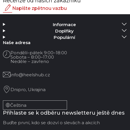
Recenze od našich zákazníků
Napište zpětnou vazbu
Hodnocení
Informace
Přidat média
Doplňky
Populární
Vaše jméno
Naše adresa
Pondělí–pátek 9:00–18:00
Sobota – 8:00–17:00
Váš email
Neděle – zavřeno
info@heelshub.cz
Název recenze
Dnipro, Ukrajina
Vaše zpětná vazba:
Čeština
Přihlaste se k odběru newsletteru ještě dnes
Buďte první, kdo se dozví o slevách a akcích