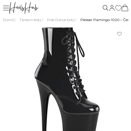
Domů
Tanecní boty
Pole Dance boty
Pleaser Flamingo-1020 – Čern